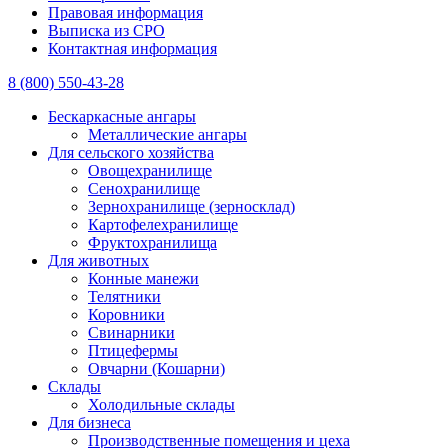
Правовая информация
Выписка из СРО
Контактная информация
8 (800) 550-43-28
Бескаркасные ангары
Металлические ангары
Для сельского хозяйства
Овощехранилище
Сенохранилище
Зернохранилище (зерносклад)
Картофелехранилище
Фруктохранилища
Для животных
Конные манежи
Телятники
Коровники
Свинарники
Птицефермы
Овчарни (Кошарни)
Склады
Холодильные склады
Для бизнеса
Производственные помещения и цеха