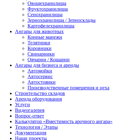
Овощехранилища
Фруктохранилища
Сенохранилища
Зернохранилища / Зерносклады
Картофелехранилища
Ангары для животных
Конные манежи
Телятники
Коровники
Свинарники
Овчарни / Кошарни
Ангары для бизнеса и аренды
Автомойки
Автосервис
Автостоянки
Производственные помещения и цеха
Строительство складов
Аренда оборудования
Услуги
Видеогалерея
Вопрос-ответ
Калькулятор «Вместимость арочного ангара»
Технология / Этапы
Документация
Наши проекты