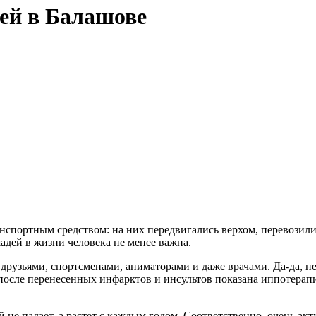
ей в Балашове
нспортным средством: на них передвигались верхом, перевозили 
адей в жизни человека не менее важна.
друзьями, спортсменами, аниматорами и даже врачами. Да-да, н
осле перенесенных инфарктов и инсультов показана иппотерапи
 не падает, а растет с каждым годом. Соответственно, очень ак