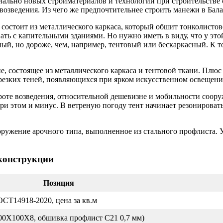
пиально новых стройматериалов и технологий при строительств
возведения. Из чего же предпочтительнее строить манежи в Бал
состоит из металлического каркаса, который обшит тонколистов
ть с капительными зданиями. Но нужно иметь в виду, что у этой
, но дороже, чем, например, тентовый или бескаркасный. К том
, состоящее из металлического каркаса и тентовой ткани. Плюс
 резких теней, появляющихся при ярком искусственном освещени
оте возведения, относительной дешевизне и мобильности соору
при этом и минус. В ветреную погоду тент начинает резонировать
ужение арочного типа, выполненное из стального профлиста. У
 конструкции
Позиция
ОСТ14918-2020, цена за кв.м
100Х100Х8, обшивка профлист С21 0,7 мм)