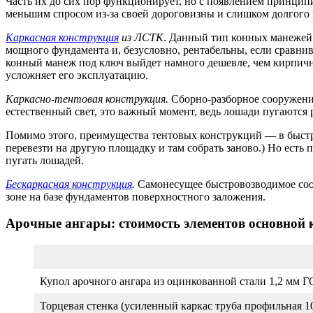
Часть их до сих пор функционирует, но с появлением принци
меньшим спросом из-за своей дороговизны и слишком долгого 
Каркасная конструкция
из ЛСТК
. Данный тип конных манежей 
мощного фундамента и, безусловно, рентабельны, если сравнива
конный манеж под ключ выйдет намного дешевле, чем кирпичный
усложняет его эксплуатацию.
Каркасно-тентовая конструкция.
Сборно-разборное сооружение
естественный свет, это важный момент, ведь лошади пугаются
Помимо этого, преимущества тентовых конструкций — в быстр
перевезти на другую площадку и там собрать заново.) Но есть 
пугать лошадей.
Бескаркасная конструкция
.
Самонесущее быстровозводимое соор
зоне на базе фундаментов поверхностного заложения.
Арочные ангары: стоимость элементов основной
Купол арочного ангара из оцинкованной стали 1,2 мм Г
Торцевая стенка (усиленный каркас труба профильная 